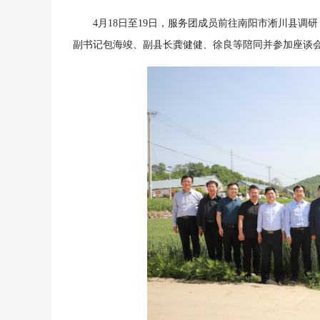
4月18日至19日，服务团成员前往南阳市淅川县
副书记包海竣、副县长龚健健、徐良等陪同并参加座谈