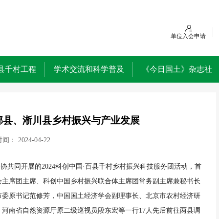
单位入会申请
县千村工程
学术交流和科学普及
《今日国土》杂志社
郏县、淅川县乡村振兴与产业发展
时间：
2024-04-22
科协共同开展的2024科创中国·百县千村乡村振兴科技服务团活动，首
会主席团主席、科创中国乡村振兴联合体主席团常务副主席兼秘书长
市委原书记范修芳，中国国土经济学会副理事长、北京市农村经济研
河南省自然资源厅原二级巡视员段东宏等一行17人先后前往两县调