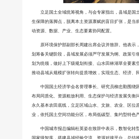
立足国土全域统筹视角，与会专家指出，县域是国
生保障的落脚点，脱离本土资源禀赋的盲目扩张，是当
动资源、数据、产业、生态要素协同配置。
原环境保护部副部长周建出席会议并致辞。他表示，
划筹备关键阶段，县域发展必须严守发展为纲、政策引
划为统领，做好上下级规划衔接、山水田林湖草全要素
推动县域从规模扩张转向提质增效，实现生态、经济、
中国国土经济学会名誉理事长、研究员柳忠勤围绕
布局同质化、资源粗放利用、生态保护与经济发展失衡
永久基本农田底线，立足区域山水、文旅、农业、区位
业，依托国土空间功能分区，布局低碳型、集约型特色
中国城市报总编辑杜英姿在致辞中表示，数智化转
国家级智库，搭建县域经验交流、资源对接平台，总结推