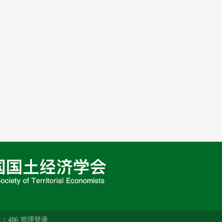
量：
486
管理登录