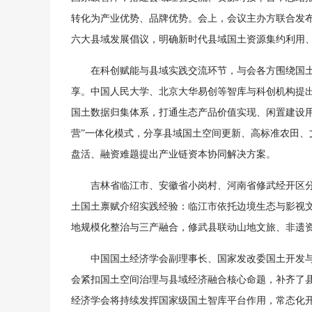
转化为产业优势、品牌优势。会上，会议主办方联合发
六大县域发展倡议，明确新时代县域国土资源集约利用
在科创赋能与县域实践交流环节，与会各方围绕国
享。中国人民大学、北京大华易创等智库与科创机构提
国土数据归集体系，打通生态产品价值实现、闲置建设
营”一体化模式，分享县域国土空间更新、高标准农田
盘活、融资难题提出产业链资本协同解决方案。
吉林省临江市、安徽省小岗村、河南省修武经开区
土国土禀赋介绍实践经验：临江市依托边境生态与影视
地规模化整治与三产融合，修武县联动山地文旅、非遗
中国国土经济学会副理事长、国家发改委国土开发
会紧扣国土空间治理与县域经济融合核心命题，补齐了
经济学会将持续发挥国家级国土智库平台作用，常态化