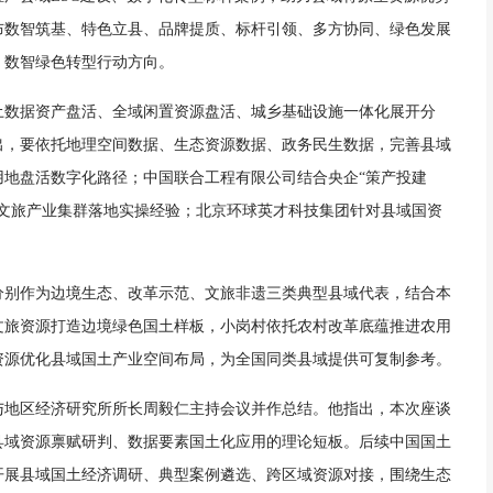
布数智筑基、特色立县、品牌提质、标杆引领、多方协同、绿色发展
、数智绿色转型行动方向。
土数据资产盘活、全域闲置资源盘活、城乡基础设施一体化展开分
出，要依托地理空间数据、生态资源数据、政务民生数据，完善县域
用地盘活数字化路径；中国联合工程有限公司结合央企“策产投建
、文旅产业集群落地实操经验；北京环球英才科技集团针对县域国资
分别作为边境生态、改革示范、文旅非遗三类典型县域代表，结合本
文旅资源打造边境绿色国土样板，小岗村依托农村改革底蕴推进农用
资源优化县域国土产业空间布局，为全国同类县域提供可复制参考。
与地区经济研究所所长周毅仁主持会议并作总结。他指出，本次座谈
县域资源禀赋研判、数据要素国土化应用的理论短板。后续中国国土
开展县域国土经济调研、典型案例遴选、跨区域资源对接，围绕生态