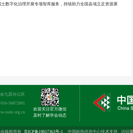
国土数字化治理开展专项智库服务，持续助力全国县域立足资源禀
）
.
学会七层办公区
0-56872001
欢迎关注官方微信
csote.org.cn
及时了解学会动态
学会版权所有
京ICP备19017363号-1
中国科协信息中心技术支持 访问